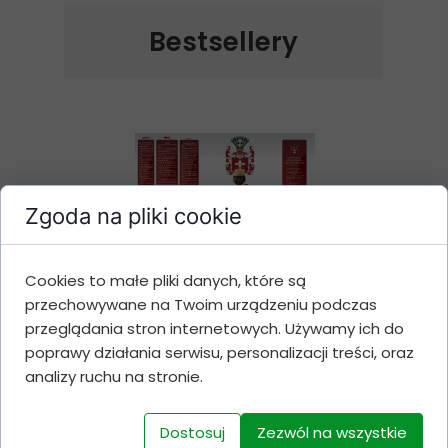
Bestsellery
Zgoda na pliki cookie
Cookies to małe pliki danych, które są
Belgian Christmas Ale
przechowywane na Twoim urządzeniu podczas
1,7 KG
przeglądania stron internetowych. Używamy ich do
poprawy działania serwisu, personalizacji treści, oraz
Cena 52 zł
analizy ruchu na stronie.
Dostosuj
Zezwól na wszystkie