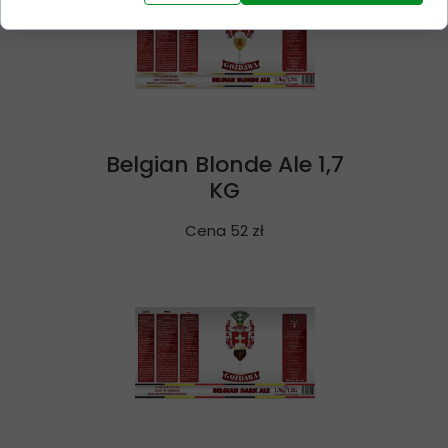
Belgian Blonde Ale 1,7
KG
Cena 52 zł