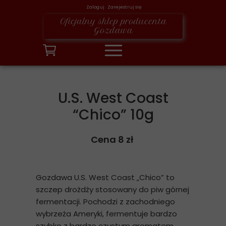
Zaloguj Zarejestruj się
Oficjalny sklep producenta
Gozdawa
U.S. West Coast
“Chico” 10g
Cena 8 zł
Gozdawa U.S. West Coast „Chico” to
szczep drożdży stosowany do piw górnej
fermentacji. Pochodzi z zachodniego
wybrzeża Ameryki, fermentuje bardzo
szybko z bardzo czystym aromatem