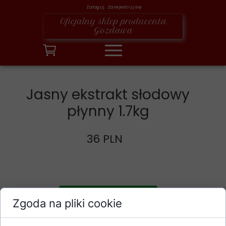
Zaloguj Zarejestruj się
Oficjalny sklep producenta
Gozdawa
Jasny ekstrakt słodowy
płynny 1.7kg
36 PLN
Dodaj do koszyka
Zgoda na pliki cookie