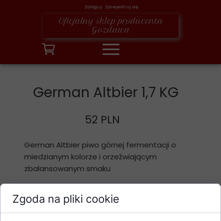
Zaloguj Zarejestruj się
Oficjalny sklep producenta
Gozdawa
German Altbier 1,7 KG
52 PLN
German Altbier piwo górnej fermentacji o
miedzianym kolorze i orzeźwiającym
zbalansowanym smaku
Zgoda na pliki cookie
Dodaj do koszyka