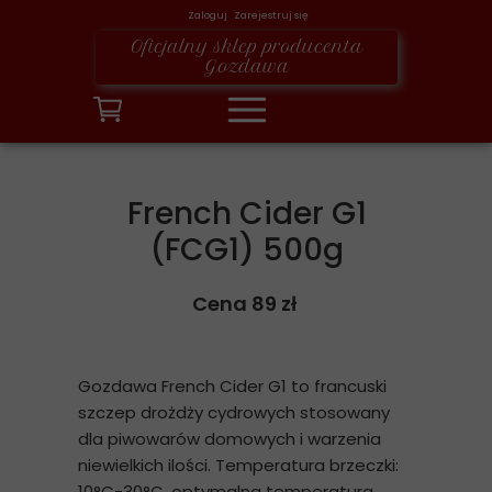
Zaloguj Zarejestruj się
Oficjalny sklep producenta
Gozdawa
French Cider G1
(FCG1) 500g
Cena 89 zł
Gozdawa French Cider G1 to francuski
szczep drożdży cydrowych stosowany
dla piwowarów domowych i warzenia
niewielkich ilości. Temperatura brzeczki:
10°C-30°C, optymalna temperatura