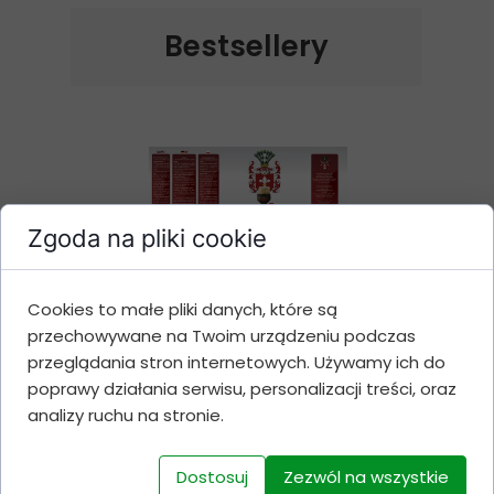
Bestsellery
Zgoda na pliki cookie
Cookies to małe pliki danych, które są
Belgian Christmas Ale
przechowywane na Twoim urządzeniu podczas
1,7 KG
przeglądania stron internetowych. Używamy ich do
poprawy działania serwisu, personalizacji treści, oraz
Cena 52 zł
analizy ruchu na stronie.
Dostosuj
Zezwól na wszystkie