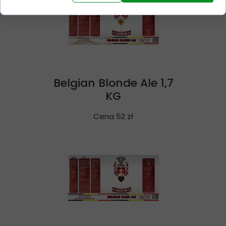
Belgian Blonde Ale 1,7
KG
Cena 52 zł