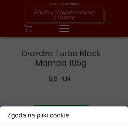
Zaloguj Zarejestruj się
Oficjalny sklep producenta
Gozdawa
Drożdże Turbo Black
Mamba 105g
6,9 PLN
Dodaj do koszyka
Zgoda na pliki cookie