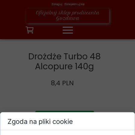
Zaloguj Zarejestruj się
Oficjalny sklep producenta
Gozdawa
Drożdże Turbo 48
Alcopure 140g
8,4 PLN
Dodaj do koszyka
Zgoda na pliki cookie