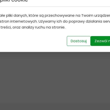
Dodaj do koszyka
ałe pliki danych, które są przechowywane na Twoim urządze
stron internetowych. Używamy ich do poprawy działania serw
 treści, oraz analizy ruchu na stronie.
Dostosuj
Zezwól 