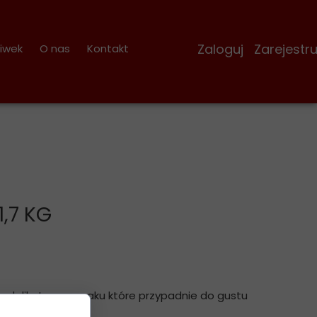
Zaloguj Zarejestruj
iwek
O nas
Kontakt
1,7 KG
wo, delikatne w smaku które przypadnie do gustu