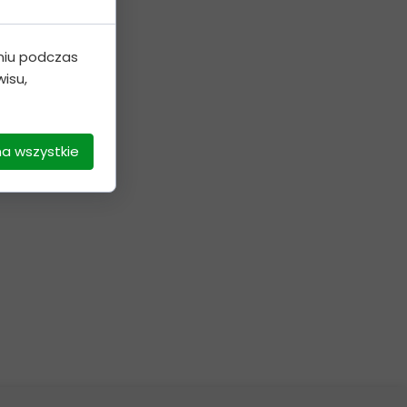
niu podczas
isu,
na wszystkie