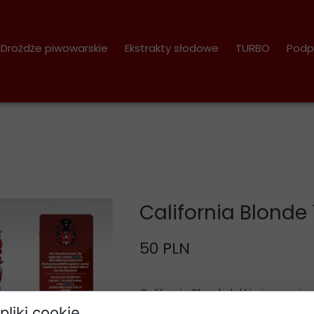
Drożdże piwowarskie
Ekstrakty słodowe
TURBO
Podp
 1,7 kg
California Blonde 
50 PLN
California Blonde lekkie jasne pi
każdemu
pliki cookie