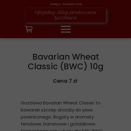
Zaloguj Zarejestruj się
Oficjalny sklep producenta
Gozdawa
Bavarian Wheat
Classic (BWC) 10g
Cena 7 zł
Gozdawa Bavarian Wheat Classic to
bawarski szczep drożdży do piwa
pszenicznego. Bogaty w aromaty
fenolowe, bananowe i goździkowe.
Fermentacja przy użyciu drożdży BWC