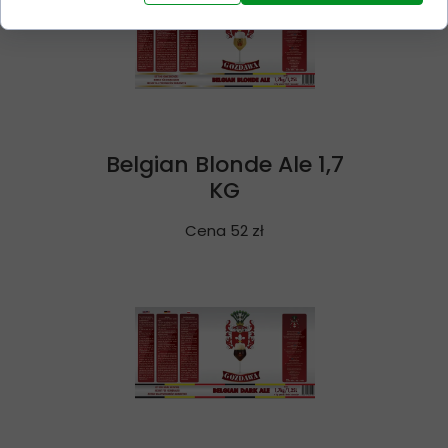
Belgian Blonde Ale 1,7
KG
Cena 52 zł