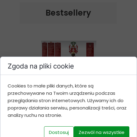
Bestsellery
Zgoda na pliki cookie
Cookies to małe pliki danych, które są
Belgian Christmas Ale
przechowywane na Twoim urządzeniu podczas
1,7 KG
przeglądania stron internetowych. Używamy ich do
poprawy działania serwisu, personalizacji treści, oraz
Cena 52 zł
analizy ruchu na stronie.
Dostosuj
Zezwól na wszystkie