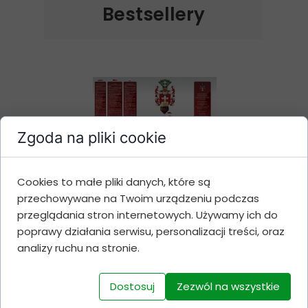
Bestsellery
Zgoda na pliki cookie
Cookies to małe pliki danych, które są
Belgian Christmas Ale
przechowywane na Twoim urządzeniu podczas
1,7 KG
przeglądania stron internetowych. Używamy ich do
poprawy działania serwisu, personalizacji treści, oraz
Cena 52 zł
analizy ruchu na stronie.
Dostosuj
Zezwól na wszystkie