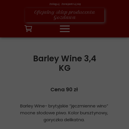
Zaloguj Zarejestruj się
Oficjalny sklep producenta
Gozdawa
Barley Wine 3,4
KG
Cena 90 zł
Barley Wine- brytyjskie “jęczmienne wino”
mocne słodowe piwo. Kolor bursztynowy,
goryczka delikatna.