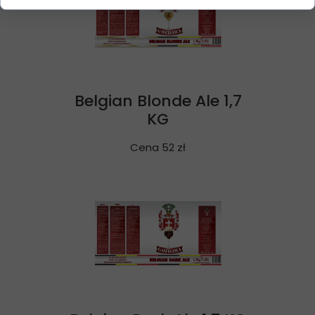
Belgian Blonde Ale 1,7
KG
Cena 52 zł