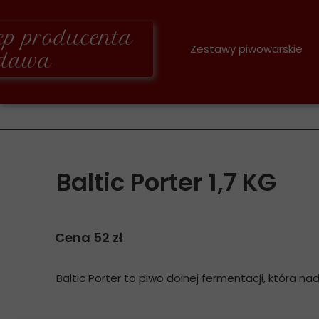
lep producenta
Zestawy piwowarskie
dawa
Zestawy 3,4 KG
Zestawy 1,7 KG
Oberschlesische Brauerei
Baltic Porter 1,7 KG
Cena 52 zł
Baltic Porter to piwo dolnej fermentacji, która