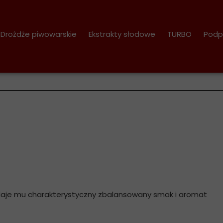
Drożdże piwowarskie
Ekstrakty słodowe
TURBO
Podp
 1,7 kg
 nadaje mu charakterystyczny zbalansowany smak i aromat