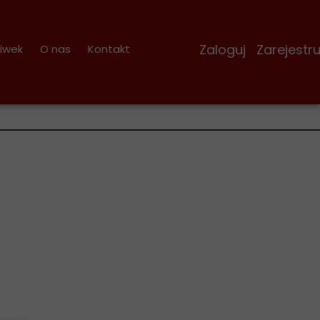
Zaloguj Zarejestruj
iwek
O nas
Kontakt