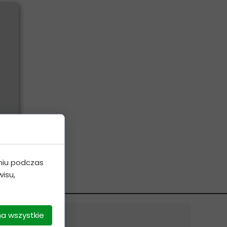
niu podczas
isu,
na wszystkie