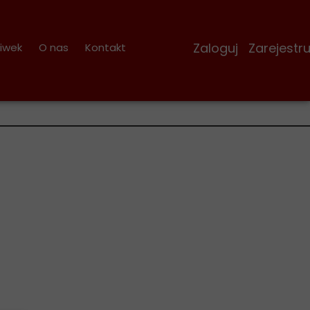
Zaloguj Zarejestruj
iwek
O nas
Kontakt