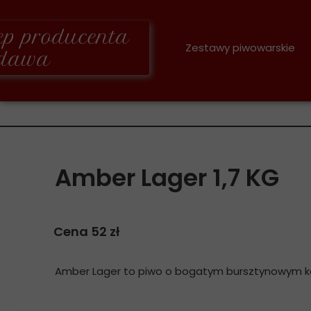
lep producenta
Zestawy piwowarskie
dawa
Zestawy 3,4 KG
Zestawy 1,7 KG
Oberschlesische Brauerei
Amber Lager 1,7 KG
Cena 52 zł
Amber Lager to piwo o bogatym bursztynowym k