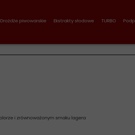
Drożdże piwowarskie
Ekstrakty słodowe
TURBO
Podp
 1,7 kg
olorze i zrównoważonym smaku lagera