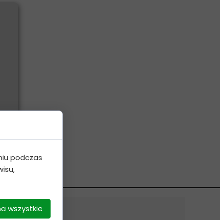
niu podczas
isu,
na wszystkie